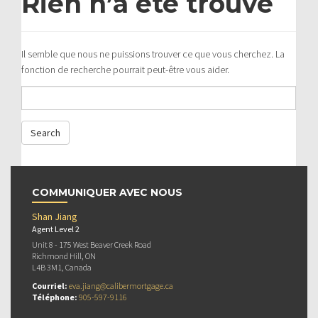
Rien n’a été trouvé
Il semble que nous ne puissions trouver ce que vous cherchez. La
fonction de recherche pourrait peut-être vous aider.
COMMUNIQUER AVEC NOUS
Shan Jiang
Agent Level 2
Unit 8 - 175 West Beaver Creek Road
Richmond Hill, ON
L4B 3M1, Canada
Courriel:
eva.jiang@calibermortgage.ca
Téléphone:
905-597-9116