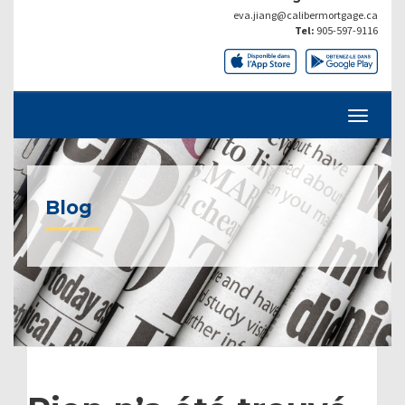
eva.jiang@calibermortgage.ca
Tel:
905-597-9116
Blog